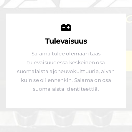
Tulevaisuus
Salama tulee olemaan taas
tulevaisuudessa keskeinen osa
suomalaista ajoneuvokulttuuria, aivan
kuin se oli ennenkin. Salama on osa
suomalaista identiteettiä.