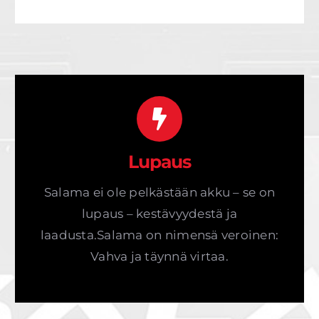
Lupaus
Salama ei ole pelkästään akku – se on
lupaus – kestävyydestä ja
laadusta.Salama on nimensä veroinen:
Vahva ja täynnä virtaa.