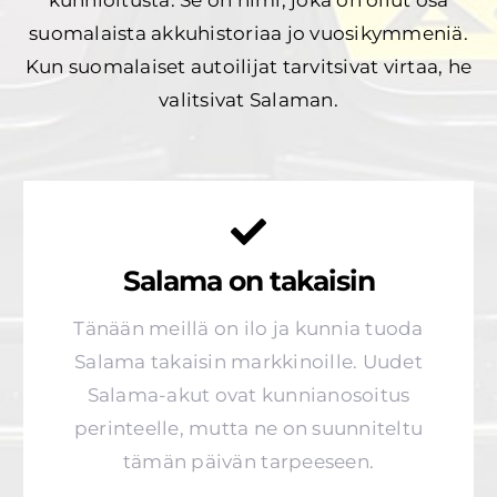
kunnioitusta. Se on nimi, joka on ollut osa
suomalaista akkuhistoriaa jo vuosikymmeniä.
Kun suomalaiset autoilijat tarvitsivat virtaa, he
valitsivat Salaman.
Salama on takaisin
Tänään meillä on ilo ja kunnia tuoda
Salama takaisin markkinoille. Uudet
Salama-akut ovat kunnianosoitus
perinteelle, mutta ne on suunniteltu
tämän päivän tarpeeseen.