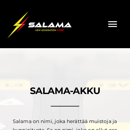
Skip
to
content
Tog
Nav
Etusivu
Akkumallisto
Jälleenmyyjät
SALAMA-AKKU
Yhteystiedot
Salama on nimi, joka herättää muistoja ja