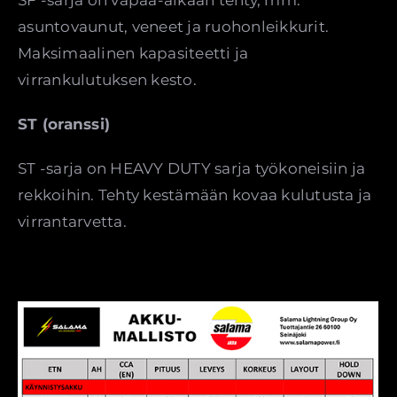
SF -sarja on vapaa-aikaan tehty, mm.
asuntovaunut, veneet ja ruohonleikkurit.
Maksimaalinen kapasiteetti ja
virrankulutuksen kesto.
ST (oranssi)
ST -sarja on HEAVY DUTY sarja työkoneisiin ja
rekkoihin. Tehty kestämään kovaa kulutusta ja
virrantarvetta.