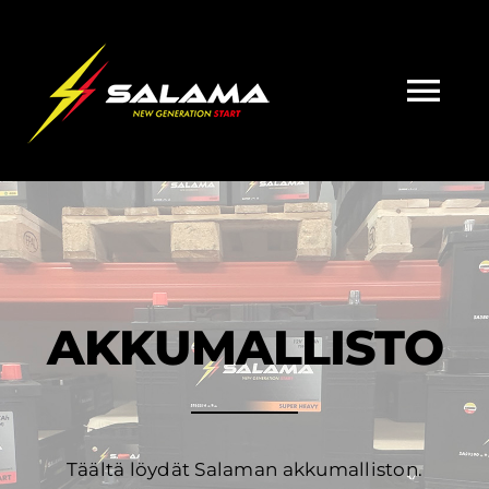
Skip
to
content
Tog
Nav
Etusivu
Akkumallisto
Jälleenmyyjät
AKKUMALLISTO
Yhteystiedot
Täältä löydät Salaman akkumalliston.